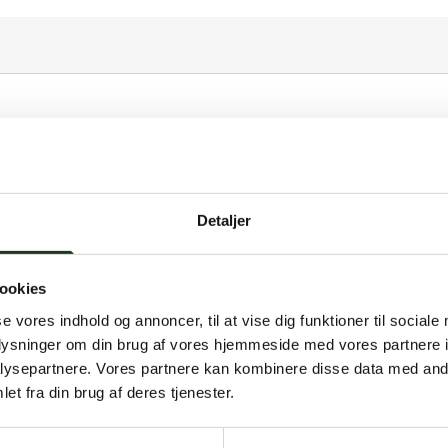
Der er endnu ingen hilsner. Bliv den første ❤️
Detaljer
Der er endnu ingen billeder eller videoer. Bliv den første ❤️
ookies
se vores indhold og annoncer, til at vise dig funktioner til sociale
oplysninger om din brug af vores hjemmeside med vores partnere i
Log ind
ysepartnere. Vores partnere kan kombinere disse data med andr
et fra din brug af deres tjenester.