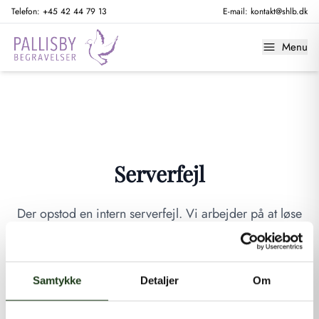
Telefon:
+45 42 44 79 13
E-mail:
kontakt@shlb.dk
Menu
Serverfejl
Der opstod en intern serverfejl. Vi arbejder på at løse
problemet. Prøv venligst igen senere.
GÅ TIL FORSIDEN
Samtykke
Detaljer
Om
Hvis du mener, at dette er en fejl, kan du kontakte os på